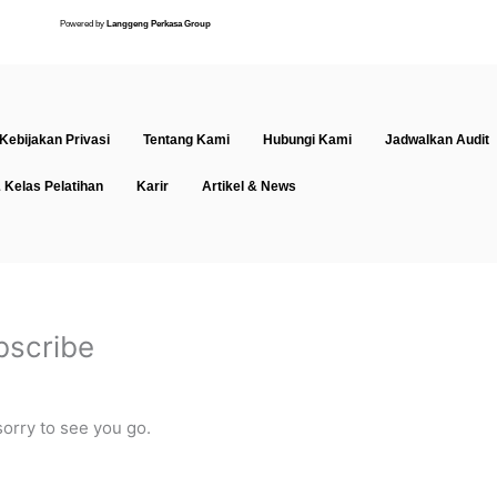
Powered by
Langgeng Perkasa Group
Kebijakan Privasi
Tentang Kami
Hubungi Kami
Jadwalkan Audit
 Kelas Pelatihan
Karir
Artikel & News
bscribe
orry to see you go.