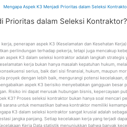
Prioritas dalam Seleksi Kontraktor?
 kerja, penerapan aspek K3 (Keselamatan dan Kesehatan Kerja) 
batkan perlindungan terhadap pekerja, tetapi juga mencakup kebe
n aspek K3 dalam seleksi kontraktor adalah langkah strategis 
eselamatan kerja bukan hanya masalah kepatuhan hukum, melain
onsekuensi serius, baik dari sisi finansial, hukum, maupun mor
 proyek dengan lebih baik, mengurangi potensi kecelakaan, da
 mengabaikan aspek K3 berisiko menyebabkan gangguan besar pa
an. Risiko ini dapat merusak hubungan bisnis, kepercayaan pub
ek K3? Proses seleksi kontraktor bukan hanya soal mencari p
jadi sarana untuk memastikan bahwa kontraktor memiliki kemamp
apa K3 dalam seleksi kontraktor sangat krusial adalah sebagai
tasi jangka panjang. Setiap kecelakaan kerja yang terjadi dapa
ecelakaan Kerja Data statistik menunjukkan bahwa banyak kecel