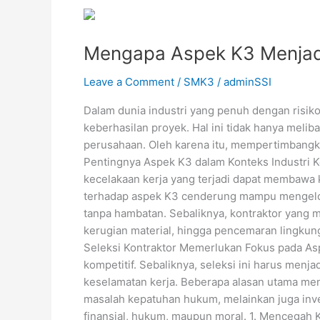
Mengapa
Aspek
Mengapa Aspek K3 Menjadi 
K3
Menjadi
Leave a Comment
/
SMK3
/
adminSSI
Prioritas
dalam
Dalam dunia industri yang penuh dengan risiko
Seleksi
keberhasilan proyek. Hal ini tidak hanya meli
Kontraktor?
perusahaan. Oleh karena itu, mempertimbangka
Pentingnya Aspek K3 dalam Konteks Industri K
kecelakaan kerja yang terjadi dapat membawa k
terhadap aspek K3 cenderung mampu mengelola
tanpa hambatan. Sebaliknya, kontraktor yang
kerugian material, hingga pencemaran lingkung
Seleksi Kontraktor Memerlukan Fokus pada Asp
kompetitif. Sebaliknya, seleksi ini harus men
keselamatan kerja. Beberapa alasan utama meng
masalah kepatuhan hukum, melainkan juga inves
finansial, hukum, maupun moral. 1. Mencegah K