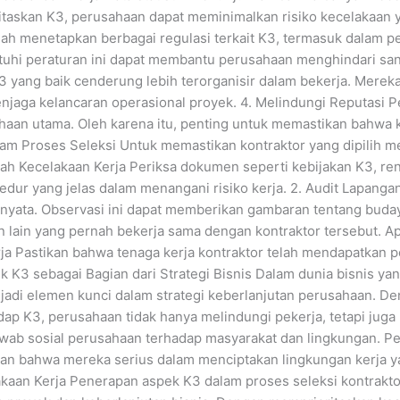
itaskan K3, perusahaan dapat meminimalkan risiko kecelakaan
ah menetapkan berbagai regulasi terkait K3, termasuk dalam pe
hi peraturan ini dapat membantu perusahaan menghindari sank
3 yang baik cenderung lebih terorganisir dalam bekerja. Mereka
jaga kelancaran operasional proyek. 4. Melindungi Reputasi P
aan utama. Oleh karena itu, penting untuk memastikan bahwa ko
lam Proses Seleksi Untuk memastikan kontraktor yang dipilih m
ah Kecelakaan Kerja Periksa dokumen seperti kebijakan K3, ren
edur yang jelas dalam menangani risiko kerja. 2. Audit Lapanga
 nyata. Observasi ini dapat memberikan gambaran tentang buday
ain yang pernah bekerja sama dengan kontraktor tersebut. Apa
ja Pastikan bahwa tenaga kerja kontraktor telah mendapatkan 
k K3 sebagai Bagian dari Strategi Bisnis Dalam dunia bisnis ya
menjadi elemen kunci dalam strategi keberlanjutan perusahaan.
dap K3, perusahaan tidak hanya melindungi pekerja, tetapi juga
 jawab sosial perusahaan terhadap masyarakat dan lingkungan.
kan bahwa mereka serius dalam menciptakan lingkungan kerja y
aan Kerja Penerapan aspek K3 dalam proses seleksi kontrakto