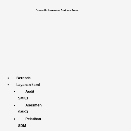
Skip
Menu
Menu
Menu
Menu
Menu
Menu
Menu
Menu
Menu
to
Powered by
Langgeng Perkasa Group
content
Beranda
Layanan kami
Audit
SMK3
Asesmen
SMK3
Pelatihan
SDM