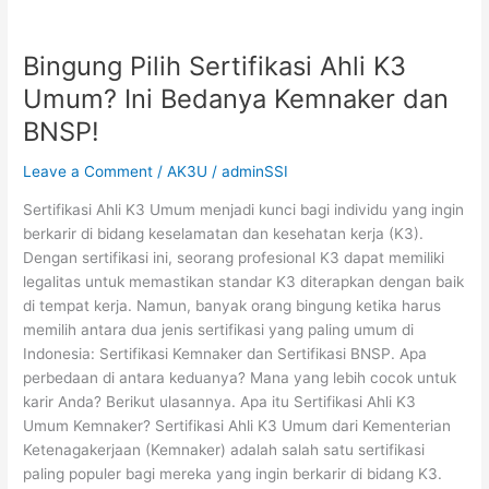
Bingung
Bingung Pilih Sertifikasi Ahli K3
Pilih
Sertifikasi
Umum? Ini Bedanya Kemnaker dan
Ahli
BNSP!
K3
Umum?
Leave a Comment
/
AK3U
/
adminSSI
Ini
Bedanya
Sertifikasi Ahli K3 Umum menjadi kunci bagi individu yang ingin
Kemnaker
berkarir di bidang keselamatan dan kesehatan kerja (K3).
dan
Dengan sertifikasi ini, seorang profesional K3 dapat memiliki
BNSP!
legalitas untuk memastikan standar K3 diterapkan dengan baik
di tempat kerja. Namun, banyak orang bingung ketika harus
memilih antara dua jenis sertifikasi yang paling umum di
Indonesia: Sertifikasi Kemnaker dan Sertifikasi BNSP. Apa
perbedaan di antara keduanya? Mana yang lebih cocok untuk
karir Anda? Berikut ulasannya. Apa itu Sertifikasi Ahli K3
Umum Kemnaker? Sertifikasi Ahli K3 Umum dari Kementerian
Ketenagakerjaan (Kemnaker) adalah salah satu sertifikasi
paling populer bagi mereka yang ingin berkarir di bidang K3.