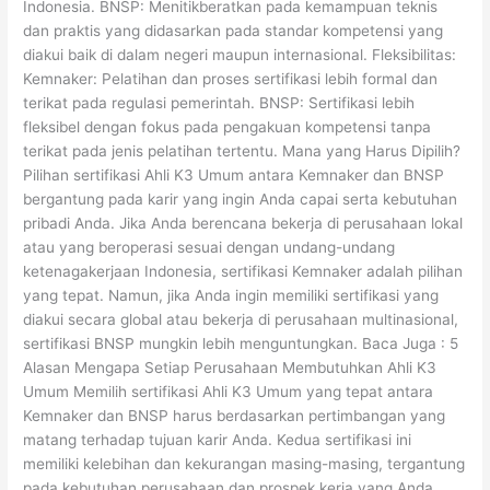
Indonesia. BNSP: Menitikberatkan pada kemampuan teknis
dan praktis yang didasarkan pada standar kompetensi yang
diakui baik di dalam negeri maupun internasional. Fleksibilitas:
Kemnaker: Pelatihan dan proses sertifikasi lebih formal dan
terikat pada regulasi pemerintah. BNSP: Sertifikasi lebih
fleksibel dengan fokus pada pengakuan kompetensi tanpa
terikat pada jenis pelatihan tertentu. Mana yang Harus Dipilih?
Pilihan sertifikasi Ahli K3 Umum antara Kemnaker dan BNSP
bergantung pada karir yang ingin Anda capai serta kebutuhan
pribadi Anda. Jika Anda berencana bekerja di perusahaan lokal
atau yang beroperasi sesuai dengan undang-undang
ketenagakerjaan Indonesia, sertifikasi Kemnaker adalah pilihan
yang tepat. Namun, jika Anda ingin memiliki sertifikasi yang
diakui secara global atau bekerja di perusahaan multinasional,
sertifikasi BNSP mungkin lebih menguntungkan. Baca Juga : 5
Alasan Mengapa Setiap Perusahaan Membutuhkan Ahli K3
Umum Memilih sertifikasi Ahli K3 Umum yang tepat antara
Kemnaker dan BNSP harus berdasarkan pertimbangan yang
matang terhadap tujuan karir Anda. Kedua sertifikasi ini
memiliki kelebihan dan kekurangan masing-masing, tergantung
pada kebutuhan perusahaan dan prospek kerja yang Anda