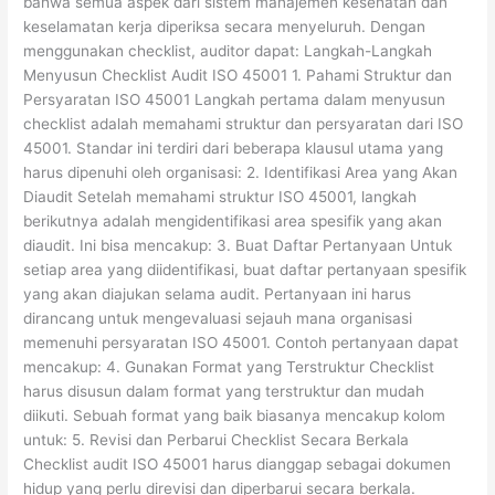
bahwa semua aspek dari sistem manajemen kesehatan dan
keselamatan kerja diperiksa secara menyeluruh. Dengan
menggunakan checklist, auditor dapat: Langkah-Langkah
Menyusun Checklist Audit ISO 45001 1. Pahami Struktur dan
Persyaratan ISO 45001 Langkah pertama dalam menyusun
checklist adalah memahami struktur dan persyaratan dari ISO
45001. Standar ini terdiri dari beberapa klausul utama yang
harus dipenuhi oleh organisasi: 2. Identifikasi Area yang Akan
Diaudit Setelah memahami struktur ISO 45001, langkah
berikutnya adalah mengidentifikasi area spesifik yang akan
diaudit. Ini bisa mencakup: 3. Buat Daftar Pertanyaan Untuk
setiap area yang diidentifikasi, buat daftar pertanyaan spesifik
yang akan diajukan selama audit. Pertanyaan ini harus
dirancang untuk mengevaluasi sejauh mana organisasi
memenuhi persyaratan ISO 45001. Contoh pertanyaan dapat
mencakup: 4. Gunakan Format yang Terstruktur Checklist
harus disusun dalam format yang terstruktur dan mudah
diikuti. Sebuah format yang baik biasanya mencakup kolom
untuk: 5. Revisi dan Perbarui Checklist Secara Berkala
Checklist audit ISO 45001 harus dianggap sebagai dokumen
hidup yang perlu direvisi dan diperbarui secara berkala.