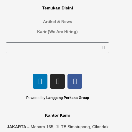
Temukan Disini
Artikel & News
Karir (We Are Hiring)
L
I
F
i
n
a
n
s
c
k
t
e
Powered by
Langgeng Perkasa Group
e
a
b
d
g
o
Kantor Kami
i
r
o
n
a
k
JAKARTA –
Menara 165, Jl. TB Simatupang, Cilandak