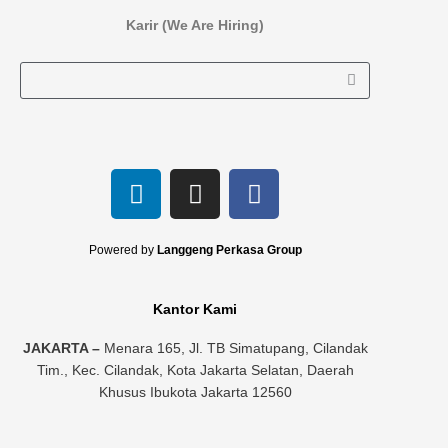
Karir (We Are Hiring)
L
I
F
i
n
a
n
s
c
k
t
e
Powered by
Langgeng Perkasa Group
e
a
b
d
g
o
Kantor Kami
i
r
o
n
a
k
JAKARTA –
Menara 165, Jl. TB Simatupang, Cilandak
Tim., Kec. Cilandak, Kota Jakarta Selatan, Daerah
m
Khusus Ibukota Jakarta 12560