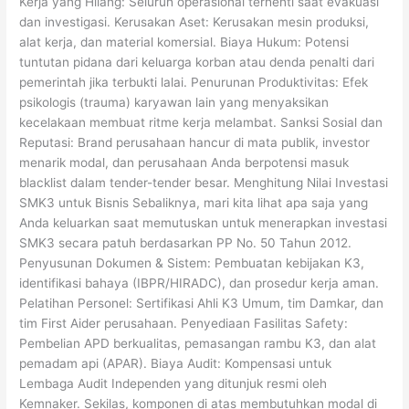
Kerja yang Hilang: Seluruh operasional terhenti saat evakuasi
dan investigasi. Kerusakan Aset: Kerusakan mesin produksi,
alat kerja, dan material komersial. Biaya Hukum: Potensi
tuntutan pidana dari keluarga korban atau denda penalti dari
pemerintah jika terbukti lalai. Penurunan Produktivitas: Efek
psikologis (trauma) karyawan lain yang menyaksikan
kecelakaan membuat ritme kerja melambat. Sanksi Sosial dan
Reputasi: Brand perusahaan hancur di mata publik, investor
menarik modal, dan perusahaan Anda berpotensi masuk
blacklist dalam tender-tender besar. Menghitung Nilai Investasi
SMK3 untuk Bisnis Sebaliknya, mari kita lihat apa saja yang
Anda keluarkan saat memutuskan untuk menerapkan investasi
SMK3 secara patuh berdasarkan PP No. 50 Tahun 2012.
Penyusunan Dokumen & Sistem: Pembuatan kebijakan K3,
identifikasi bahaya (IBPR/HIRADC), dan prosedur kerja aman.
Pelatihan Personel: Sertifikasi Ahli K3 Umum, tim Damkar, dan
tim First Aider perusahaan. Penyediaan Fasilitas Safety:
Pembelian APD berkualitas, pemasangan rambu K3, dan alat
pemadam api (APAR). Biaya Audit: Kompensasi untuk
Lembaga Audit Independen yang ditunjuk resmi oleh
Kemnaker. Sekilas, komponen di atas membutuhkan modal di