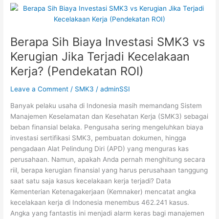
Berapa
Sih
Biaya
Berapa Sih Biaya Investasi SMK3 vs
Investasi
SMK3
Kerugian Jika Terjadi Kecelakaan
vs
Kerja? (Pendekatan ROI)
Kerugian
Jika
Leave a Comment
/
SMK3
/
adminSSI
Terjadi
Kecelakaan
Banyak pelaku usaha di Indonesia masih memandang Sistem
Kerja?
Manajemen Keselamatan dan Kesehatan Kerja (SMK3) sebagai
(Pendekatan
beban finansial belaka. Pengusaha sering mengeluhkan biaya
ROI)
investasi sertifikasi SMK3, pembuatan dokumen, hingga
pengadaan Alat Pelindung Diri (APD) yang menguras kas
perusahaan. Namun, apakah Anda pernah menghitung secara
riil, berapa kerugian finansial yang harus perusahaan tanggung
saat satu saja kasus kecelakaan kerja terjadi? Data
Kementerian Ketenagakerjaan (Kemnaker) mencatat angka
kecelakaan kerja di Indonesia menembus 462.241 kasus.
Angka yang fantastis ini menjadi alarm keras bagi manajemen