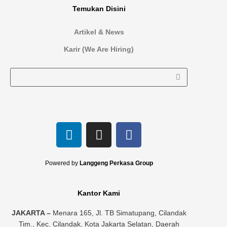
Temukan Disini
Artikel & News
Karir (We Are Hiring)
L
I
F
i
n
a
n
s
c
k
t
e
Powered by
Langgeng Perkasa Group
e
a
b
d
g
o
Kantor Kami
i
r
o
n
a
k
JAKARTA –
Menara 165, Jl. TB Simatupang, Cilandak
Tim., Kec. Cilandak, Kota Jakarta Selatan, Daerah