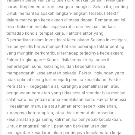
Tindakan perbaikan yang telah dirumuskan dalam investigasi
harus diimplementasikan sesegera mungkin. Selain itu, penting
untuk memantau apakah langkah-langkah tersebut efektif
dalam mencegah kecelakaan di masa depan. Pemantauan ini
bisa dilakukan melalui inspeksi rutin dan evaluasi berkala
terhadap kondisi tempat kerja. Faktor-Faktor yang
Diperhatikan dalam Investigasi Kecelakaan Selama investigasi,
tim penyelidik harus memperhatikan beberapa faktor penting
yang mungkin berkontribusi terhadap terjadinya kecelakaan:
Faktor Lingkungan – Kondisi fisik tempat kerja seperti
penerangan, suhu, kebisingan, dan kebersihan bisa
mempengaruhi keselamatan pekerja. Faktor lingkungan yang
tidak optimal sering kali menjadi pemicu kecelakaan. Faktor
Peralatan – Kegagalan alat, kurangnya pemeliharaan, atau
penggunaan peralatan yang tidak sesuai standar bisa menjadi
salah satu penyebab utama kecelakaan kerja. Faktor Manusia
– Kesalahan manusia atau human error seperti kelelahan,
kurangnya keterampilan, atau tidak mematuhi prosedur
keselamatan juga sering kali menjadi penyebab kecelakaan.
Untuk mengatasi hal ini, pelatihan berkelanjutan dan
peningkatan kesadaran akan pentingnya keselamatan kerja