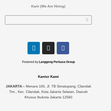
Karir (We Are Hiring)
L
I
F
i
n
a
n
s
c
k
t
e
Powered by
Langgeng Perkasa Group
e
a
b
d
g
o
Kantor Kami
i
r
o
n
a
k
JAKARTA –
Menara 165, Jl. TB Simatupang, Cilandak
Tim., Kec. Cilandak, Kota Jakarta Selatan, Daerah
m
Khusus Ibukota Jakarta 12560