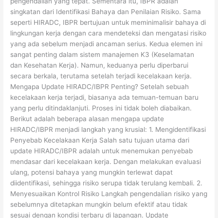
pengendalian yang tepat. Sementara itu, IBPR adalah
singkatan dari Identifikasi Bahaya dan Penilaian Risiko. Sama
seperti HIRADC, IBPR bertujuan untuk meminimalisir bahaya di
lingkungan kerja dengan cara mendeteksi dan mengatasi risiko
yang ada sebelum menjadi ancaman serius. Kedua elemen ini
sangat penting dalam sistem manajemen K3 (Keselamatan
dan Kesehatan Kerja). Namun, keduanya perlu diperbarui
secara berkala, terutama setelah terjadi kecelakaan kerja.
Mengapa Update HIRADC/IBPR Penting? Setelah sebuah
kecelakaan kerja terjadi, biasanya ada temuan-temuan baru
yang perlu ditindaklanjuti. Proses ini tidak boleh diabaikan.
Berikut adalah beberapa alasan mengapa update
HIRADC/IBPR menjadi langkah yang krusial: 1. Mengidentifikasi
Penyebab Kecelakaan Kerja Salah satu tujuan utama dari
update HIRADC/IBPR adalah untuk menemukan penyebab
mendasar dari kecelakaan kerja. Dengan melakukan evaluasi
ulang, potensi bahaya yang mungkin terlewat dapat
diidentifikasi, sehingga risiko serupa tidak terulang kembali. 2.
Menyesuaikan Kontrol Risiko Langkah pengendalian risiko yang
sebelumnya ditetapkan mungkin belum efektif atau tidak
sesuai dengan kondisi terbaru di lapangan. Update