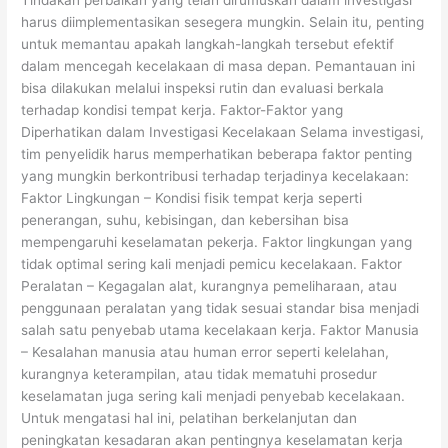
Tindakan perbaikan yang telah dirumuskan dalam investigasi
harus diimplementasikan sesegera mungkin. Selain itu, penting
untuk memantau apakah langkah-langkah tersebut efektif
dalam mencegah kecelakaan di masa depan. Pemantauan ini
bisa dilakukan melalui inspeksi rutin dan evaluasi berkala
terhadap kondisi tempat kerja. Faktor-Faktor yang
Diperhatikan dalam Investigasi Kecelakaan Selama investigasi,
tim penyelidik harus memperhatikan beberapa faktor penting
yang mungkin berkontribusi terhadap terjadinya kecelakaan:
Faktor Lingkungan – Kondisi fisik tempat kerja seperti
penerangan, suhu, kebisingan, dan kebersihan bisa
mempengaruhi keselamatan pekerja. Faktor lingkungan yang
tidak optimal sering kali menjadi pemicu kecelakaan. Faktor
Peralatan – Kegagalan alat, kurangnya pemeliharaan, atau
penggunaan peralatan yang tidak sesuai standar bisa menjadi
salah satu penyebab utama kecelakaan kerja. Faktor Manusia
– Kesalahan manusia atau human error seperti kelelahan,
kurangnya keterampilan, atau tidak mematuhi prosedur
keselamatan juga sering kali menjadi penyebab kecelakaan.
Untuk mengatasi hal ini, pelatihan berkelanjutan dan
peningkatan kesadaran akan pentingnya keselamatan kerja