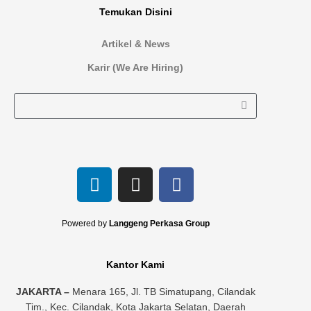
Temukan Disini
Artikel & News
Karir (We Are Hiring)
L
I
F
i
n
a
n
s
c
k
t
e
Powered by
Langgeng Perkasa Group
e
a
b
d
g
o
Kantor Kami
i
r
o
n
a
k
JAKARTA –
Menara 165, Jl. TB Simatupang, Cilandak
Tim., Kec. Cilandak, Kota Jakarta Selatan, Daerah