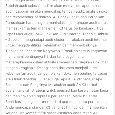
dan mengevaluasi dokumentasi. 3. Penyusunan Laporan
Setelah audit selesai, auditor akan menyusun laporan hasil
audit. Laporan ini akan mencakup temuan audit, analisis risiko,
dan rekomendasi perbaikan. 4. Tindak Lanjut dan Perbaikan
Perusahaan harus segera menindaklanjuti temuan audit untuk
memastikan sistem manajemen K3 terus berkembang. Tips
Agar Lulus Audit SMK3 Lakukan Audit Internal Terlebih Dahulu
– Sebelum menghadapi audit eksternal, lakukan audit internal
untuk mengidentifikasi kelemahan dan memperbaikinya.
Tingkatkan Kesadaran Karyawan – Pastikan semua karyawan
memahami pentingnya K3 dan tahu bagaimana
menerapkannya dalam aktivitas sehari-hari. Siapkan Dokumen
dengan Lengkap – Kelengkapan dokumen menjadi kunci
keberhasilan audit. Jangan biarkan dokumen penting tercecer
atau tidak diperbarui. Baca Juga: Apa itu Audit SMK3? Apa
Saja Jenis dan Fungsinya Melakukan audit SMK3 terbaik
adalah langkah strategis untuk memastikan keselamatan kerja
dan meningkatkan reputasi perusahaan. Memilih Sentra
Sertifikasi sebagai partner audit dapat membantu perusahaan
Anda mencapai standar K3 yang lebih tinggi dan memberikan
keunggulan kompetitif di pasar. Pastikan Anda mengikuti