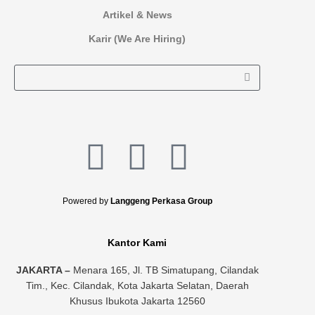
Artikel & News
Karir (We Are Hiring)
L
I
F
i
n
a
Powered by
Langgeng Perkasa Group
n
s
c
Kantor Kami
k
t
e
JAKARTA –
Menara 165, Jl. TB Simatupang, Cilandak
e
a
b
Tim., Kec. Cilandak, Kota Jakarta Selatan, Daerah
Khusus Ibukota Jakarta 12560