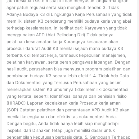
jauh kesiapan sistem saat ini dan menyusun langkah-langkah
agar patuh regulasi serta siap mengikuti tender. 3. Tidak
Adanya Budaya K3 di Lingkungan Kerja Perusahaan yang tidak
memiliki sistem K3 cenderung memiliki budaya kerja yang abai
terhadap keselamatan. Ini terlihat dari: Karyawan yang tidak
menggunakan APD (Alat Pelindung Diri) Tidak adanya
pelatihan keselamatan kerja Kurangnya kesadaran akan
prosedur darurat Audit K3 menilai sejauh mana budaya K3
terbentuk di tempat kerja, termasuk kepedulian manajemen,
pelatihan karyawan, serta peran pengawas lapangan. Dengan
hasil audit, perusahaan bisa menyusun program pelatihan dan
pembinaan budaya K3 secara lebih efektif. 4. Tidak Ada Data
dan Dokumentasi yang Tersusun Perusahaan yang belum
menerapkan sistem K3 umumnya tidak memiliki dokumentasi
yang tertata, seperti: Identifikasi bahaya dan penilaian risiko
(HIRADC) Laporan kecelakaan kerja Prosedur kerja aman
(SOP) Catatan pelatihan dan pemantauan APD Audit K3 akan
menilai kelengkapan dan efektivitas dokumentasi Anda.
Dengan begitu, Anda tidak hanya lebih siap menghadapi
inspeksi dari Disnaker, tetapi juga memiliki dasar untuk
pengambilan keputusan berbasis data. 5. Gangguan Terhadap