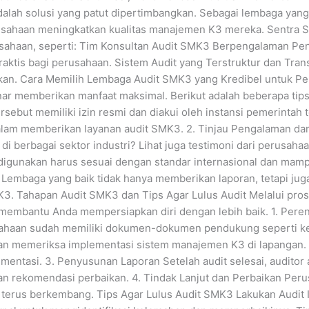
 adalah solusi yang patut dipertimbangkan. Sebagai lembaga yan
usahaan meningkatkan kualitas manajemen K3 mereka. Sentra Se
usahaan, seperti: Tim Konsultan Audit SMK3 Berpengalaman Pe
 praktis bagi perusahaan. Sistem Audit yang Terstruktur dan T
lukan. Cara Memilih Lembaga Audit SMK3 yang Kredibel untuk 
enar memberikan manfaat maksimal. Berikut adalah beberapa tips
ersebut memiliki izin resmi dan diakui oleh instansi pemerintah 
dalam memberikan layanan audit SMK3. 2. Tinjau Pengalaman dan
i berbagai sektor industri? Lihat juga testimoni dari perusah
digunakan harus sesuai dengan standar internasional dan mampu
t Lembaga yang baik tidak hanya memberikan laporan, tetapi j
3. Tahapan Audit SMK3 dan Tips Agar Lulus Audit Melalui pro
 membantu Anda mempersiapkan diri dengan lebih baik. 1. Per
usahaan sudah memiliki dokumen-dokumen pendukung seperti keb
 akan memeriksa implementasi sistem manajemen K3 di lapanga
mentasi. 3. Penyusunan Laporan Setelah audit selesai, auditor 
 dan rekomendasi perbaikan. 4. Tindak Lanjut dan Perbaikan Pe
terus berkembang. Tips Agar Lulus Audit SMK3 Lakukan Audit I