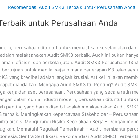
erbaik untuk Perusahaan Anda
dern, perusahaan dituntut untuk memastikan keselamatan dan k
 adalah melaksanakan Audit SMK3 terbaik. Audit ini bukan hany
ih aman, efisien, dan berkelanjutan. Audit SMK3 Perusahaan (
g bertujuan untuk menilai sejauh mana penerapan K3 telah sesu
t K3 yang kredibel adalah langkah krusial. Artikel ini akan 
apat diandalkan. Mengapa Audit SMK3 Itu Penting? Audit SMK3 
ga kerja dan aset perusahaan. Perusahaan yang secara rutin 
ntangan dalam dunia industri modern, perusahaan dituntut untu
kah penting yang harus diambil adalah melaksanakan Audit SMK3
3 terbaik. Meningkatkan Kepercayaan Stakeholder – Perusahaa
 mitra bisnis. Mengurangi Risiko Kecelakaan Kerja – Dengan men
rugikan. Mematuhi Regulasi Pemerintah – Audit membantu per
ndonesia. Sentra Sertifikasi, Rekomendasi Audit SMK3 Terbai