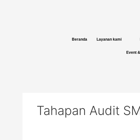
Skip
to
content
Beranda
Layanan kami
Event &
Tahapan Audit SM