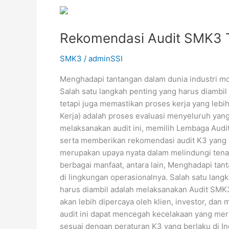
Rekomendasi
Audit
Rekomendasi Audit SMK3 T
SMK3
Terbaik
SMK3
/
adminSSI
untuk
Perusahaan
Menghadapi tantangan dalam dunia industri mo
Anda
Salah satu langkah penting yang harus diambil
tetapi juga memastikan proses kerja yang leb
Kerja) adalah proses evaluasi menyeluruh yan
melaksanakan audit ini, memilih Lembaga Audi
serta memberikan rekomendasi audit K3 yang d
merupakan upaya nyata dalam melindungi tena
berbagai manfaat, antara lain, Menghadapi ta
di lingkungan operasionalnya. Salah satu lang
harus diambil adalah melaksanakan Audit SMK
akan lebih dipercaya oleh klien, investor, dan
audit ini dapat mencegah kecelakaan yang me
sesuai dengan peraturan K3 yang berlaku di I