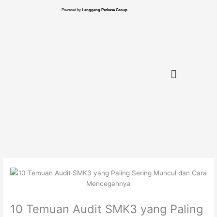
Skip
Powered by
Langgeng Perkasa Group
to
content
Menu
10 Temuan Audit SMK3 yang Paling