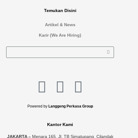
Temukan Disini
Artikel & News
Karir (We Are Hiring)
L
I
F
i
n
a
Powered by
Langgeng Perkasa Group
n
s
c
Kantor Kami
k
t
e
JAKARTA –
Menara 165, Jl. TB Simatupang, Cilandak