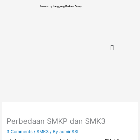
Skip
Powered by
Langgeng Perkasa Group
to
content
Menu
Perbedaan SMKP dan SMK3
3 Comments
/
SMK3
/ By
adminSSI