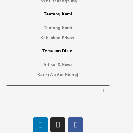
Event Berlangsung
Tentang Kami
Tentang Kami
Kebijakan Privasi
Temukan Disini
Artikel & News
Karir (We Are Hiring)
L
I
F
i
n
a