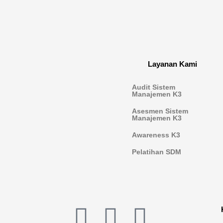
Layanan Kami
Audit Sistem
Manajemen K3
Asesmen Sistem
Manajemen K3
Awareness K3
Pelatihan SDM
L
I
F