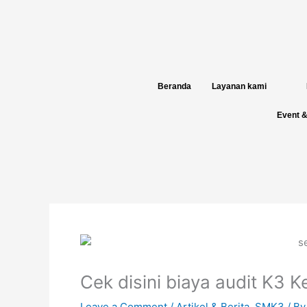
Skip
to
content
Beranda
Layanan kami
Event &
Cek disini biaya audit K3
Leave a Comment
/
Artikel & Berita
,
SMK3
/ B