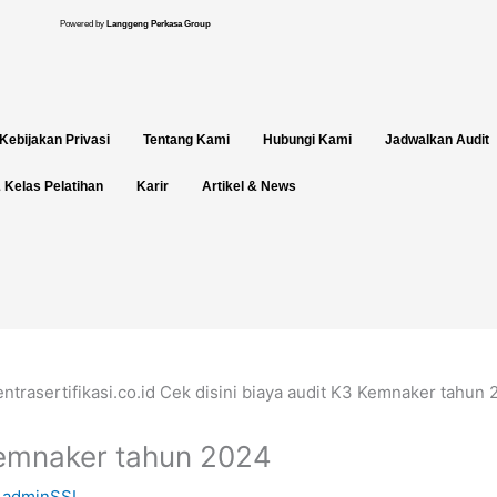
Powered by
Langgeng Perkasa Group
Kebijakan Privasi
Tentang Kami
Hubungi Kami
Jadwalkan Audit
 Kelas Pelatihan
Karir
Artikel & News
 Kemnaker tahun 2024
y
adminSSI